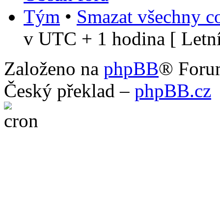
Tým
•
Smazat všechny co
v UTC + 1 hodina [ Letní
Založeno na
phpBB
® Foru
Český překlad –
phpBB.cz