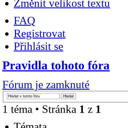
Změnit velikost textu
FAQ
Registrovat
Přihlásit se
Pravidla tohoto fóra
Fórum je zamknuté
1 téma • Stránka
1
z
1
Témata